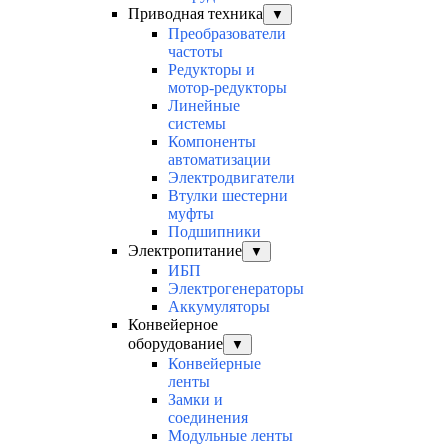
Приводная техника
▼
Преобразователи
частоты
Редукторы и
мотор-редукторы
Линейные
системы
Компоненты
автоматизации
Электродвигатели
Втулки шестерни
муфты
Подшипники
Электропитание
▼
ИБП
Электрогенераторы
Аккумуляторы
Конвейерное
оборудование
▼
Конвейерные
ленты
Замки и
соединения
Модульные ленты