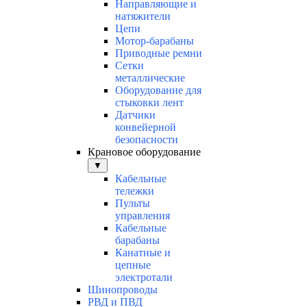
Направляющие и
натяжители
Цепи
Мотор-барабаны
Приводные ремни
Сетки
металлические
Оборудование для
стыковки лент
Датчики
конвейерной
безопасности
Крановое оборудование
▼
Кабельные
тележки
Пульты
управления
Кабельные
барабаны
Канатные и
цепные
электротали
Шинопроводы
РВД и ПВД