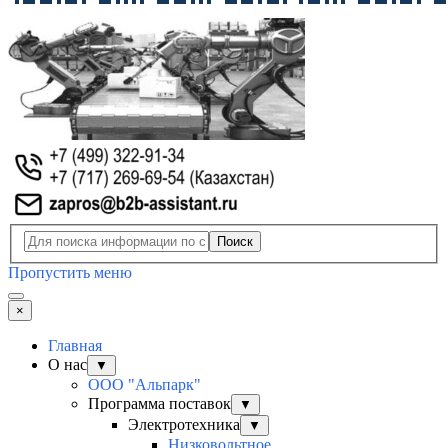
Поиск
Пропустить меню
×
Главная
О нас
▼
ООО "Альпарк"
Программа поставок
▼
Электротехника
▼
Низковольтное