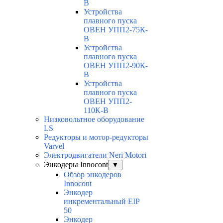
В
Устройства
плавного пуска
ОВЕН УПП2-75К-
В
Устройства
плавного пуска
ОВЕН УПП2-90К-
В
Устройства
плавного пуска
ОВЕН УПП2-
110К-В
Низковольтное оборудование
LS
Редукторы и мотор-редукторы
Varvel
Электродвигатели Neri Motori
Энкодеры Innocont
▼
Обзор энкодеров
Innocont
Энкодер
инкрементальный EIP
50
Энкодер