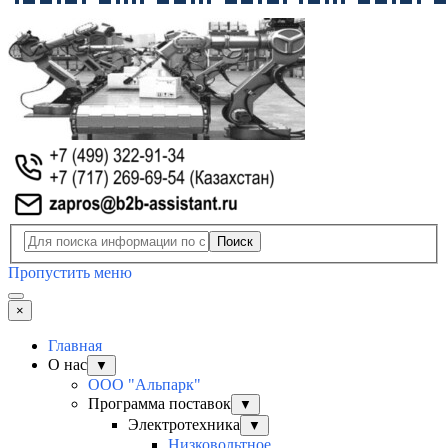
Поиск
Пропустить меню
×
Главная
О нас
▼
ООО "Альпарк"
Программа поставок
▼
Электротехника
▼
Низковольтное