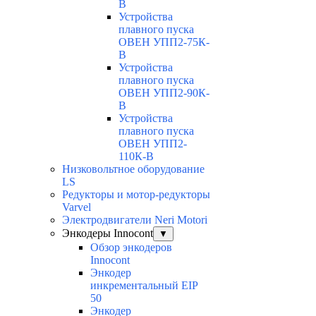
В
Устройства
плавного пуска
ОВЕН УПП2-75К-
В
Устройства
плавного пуска
ОВЕН УПП2-90К-
В
Устройства
плавного пуска
ОВЕН УПП2-
110К-В
Низковольтное оборудование
LS
Редукторы и мотор-редукторы
Varvel
Электродвигатели Neri Motori
Энкодеры Innocont
▼
Обзор энкодеров
Innocont
Энкодер
инкрементальный EIP
50
Энкодер