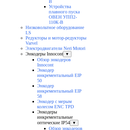
В
Устройства
плавного пуска
ОВЕН УПП2-
110К-В
Низковольтное оборудование
LS
Редукторы и мотор-редукторы
Varvel
Электродвигатели Neri Motori
Энкодеры Innocont
▼
Обзор энкодеров
Innocont
Энкодер
инкрементальный EIP
50
Энкодер
инкрементальный EIP
58
Энкодер с мерым
колесом ENC TPD
Энкодеры
инкрементальные
оптические IP54
▼
Обзор энкодеров