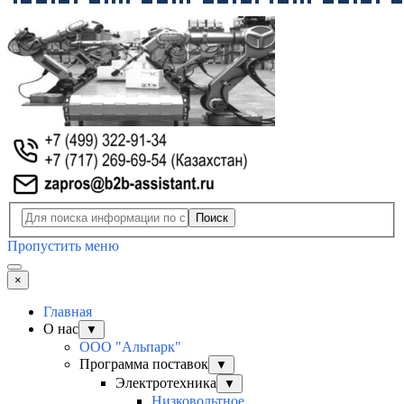
Поиск
Пропустить меню
×
Главная
О нас
▼
ООО "Альпарк"
Программа поставок
▼
Электротехника
▼
Низковольтное