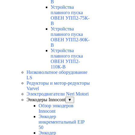
В
Устройства
плавного пуска
ОВЕН УПП2-75К-
В
Устройства
плавного пуска
ОВЕН УПП2-90К-
В
Устройства
плавного пуска
ОВЕН УПП2-
110К-В
Низковольтное оборудование
LS
Редукторы и мотор-редукторы
Varvel
Электродвигатели Neri Motori
Энкодеры Innocont
▼
Обзор энкодеров
Innocont
Энкодер
инкрементальный EIP
50
Энкодер