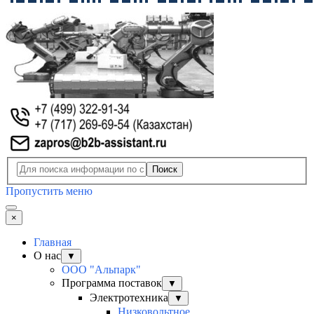
Поиск
Пропустить меню
×
Главная
О нас
▼
ООО "Альпарк"
Программа поставок
▼
Электротехника
▼
Низковольтное