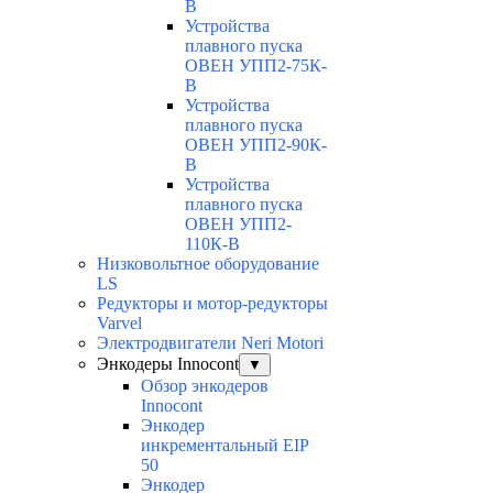
В
Устройства
плавного пуска
ОВЕН УПП2-75К-
В
Устройства
плавного пуска
ОВЕН УПП2-90К-
В
Устройства
плавного пуска
ОВЕН УПП2-
110К-В
Низковольтное оборудование
LS
Редукторы и мотор-редукторы
Varvel
Электродвигатели Neri Motori
Энкодеры Innocont
▼
Обзор энкодеров
Innocont
Энкодер
инкрементальный EIP
50
Энкодер