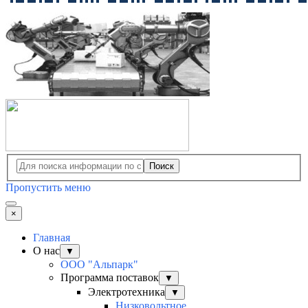
Поиск
Пропустить меню
×
Главная
О нас
▼
ООО "Альпарк"
Программа поставок
▼
Электротехника
▼
Низковольтное