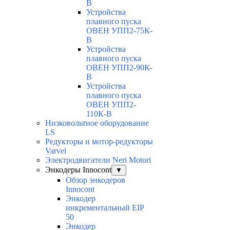
В
Устройства
плавного пуска
ОВЕН УПП2-75К-
В
Устройства
плавного пуска
ОВЕН УПП2-90К-
В
Устройства
плавного пуска
ОВЕН УПП2-
110К-В
Низковольтное оборудование
LS
Редукторы и мотор-редукторы
Varvel
Электродвигатели Neri Motori
Энкодеры Innocont
▼
Обзор энкодеров
Innocont
Энкодер
инкрементальный EIP
50
Энкодер