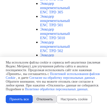
Энкодер
инкрементальный
ENC TPD 305
Энкодер
инкрементальный
ENC TPD 501
Энкодер
инкрементальный
ENC TPD 5010
Энкодер
инкрементальный
ENC TPD 502
Энкодер
инкрементальный
Мы используем файлы cookie и сервисы веб-аналитики (включая
ENC TPD 505
Яндекс.Метрику) для улучшения работы сайта и анализа
Энкодер
посещаемости. Продолжая использовать сайт или нажимая
инкрементальный
«Принять», вы соглашаетесь с
Политикой использования файлов
ENC TPD 2510
Cookie
, и даете
Согласие на обработку персональных данных
.
Энкодер
Обратите внимание, что вы можете отозвать свое согласие в
инкрементальный
любое время. При нажатии «Отклонить» данные не собираются.
Подробнее в
Политике обработки персональных данных
.
ENC TPD 251
Энкодер
инкрементальный
Принять все
Отклонить
Настроить cookie
EIP 58HO
8630V1024-R2