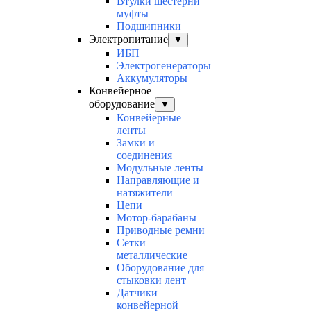
Втулки шестерни
муфты
Подшипники
Электропитание
▼
ИБП
Электрогенераторы
Аккумуляторы
Конвейерное
оборудование
▼
Конвейерные
ленты
Замки и
соединения
Модульные ленты
Направляющие и
натяжители
Цепи
Мотор-барабаны
Приводные ремни
Сетки
металлические
Оборудование для
стыковки лент
Датчики
конвейерной