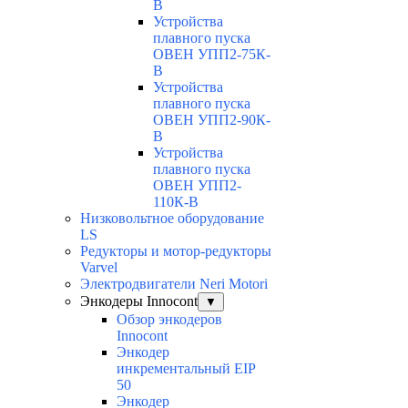
В
Устройства
плавного пуска
ОВЕН УПП2-75К-
В
Устройства
плавного пуска
ОВЕН УПП2-90К-
В
Устройства
плавного пуска
ОВЕН УПП2-
110К-В
Низковольтное оборудование
LS
Редукторы и мотор-редукторы
Varvel
Электродвигатели Neri Motori
Энкодеры Innocont
▼
Обзор энкодеров
Innocont
Энкодер
инкрементальный EIP
50
Энкодер