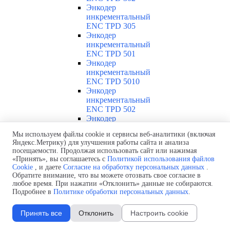
Энкодер
инкрементальный
ENC TPD 305
Энкодер
инкрементальный
ENC TPD 501
Энкодер
инкрементальный
ENC TPD 5010
Энкодер
инкрементальный
ENC TPD 502
Энкодер
инкрементальный
Мы используем файлы cookie и сервисы веб-аналитики (включая
ENC TPD 505
Яндекс.Метрику) для улучшения работы сайта и анализа
Энкодер
посещаемости. Продолжая использовать сайт или нажимая
инкрементальный
«Принять», вы соглашаетесь с
Политикой использования файлов
ENC TPD 2510
Cookie
, и даете
Согласие на обработку персональных данных
.
Энкодер
Обратите внимание, что вы можете отозвать свое согласие в
инкрементальный
любое время. При нажатии «Отклонить» данные не собираются.
Подробнее в
Политике обработки персональных данных
.
ENC TPD 251
Энкодер
инкрементальный
Принять все
Отклонить
Настроить cookie
EIP 58HO
8630V1024-R2