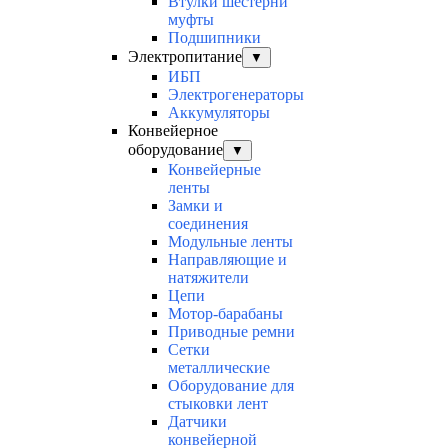
Втулки шестерни
муфты
Подшипники
Электропитание
▼
ИБП
Электрогенераторы
Аккумуляторы
Конвейерное
оборудование
▼
Конвейерные
ленты
Замки и
соединения
Модульные ленты
Направляющие и
натяжители
Цепи
Мотор-барабаны
Приводные ремни
Сетки
металлические
Оборудование для
стыковки лент
Датчики
конвейерной