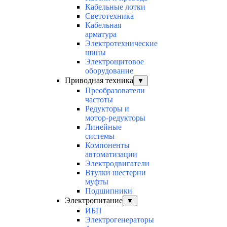
Кабельные лотки
Светотехника
Кабельная
арматура
Электротехнические
шины
Электрощитовое
оборудование
Приводная техника
▼
Преобразователи
частоты
Редукторы и
мотор-редукторы
Линейные
системы
Компоненты
автоматизации
Электродвигатели
Втулки шестерни
муфты
Подшипники
Электропитание
▼
ИБП
Электрогенераторы