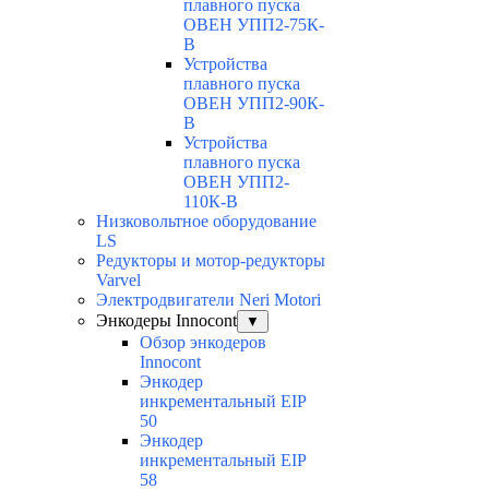
плавного пуска
ОВЕН УПП2-75К-
В
Устройства
плавного пуска
ОВЕН УПП2-90К-
В
Устройства
плавного пуска
ОВЕН УПП2-
110К-В
Низковольтное оборудование
LS
Редукторы и мотор-редукторы
Varvel
Электродвигатели Neri Motori
Энкодеры Innocont
▼
Обзор энкодеров
Innocont
Энкодер
инкрементальный EIP
50
Энкодер
инкрементальный EIP
58