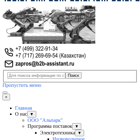
Поиск
Пропустить меню
×
Главная
О нас
▼
ООО "Альпарк"
Программа поставок
▼
Электротехника
▼
Низковольтное