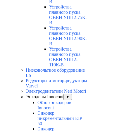
В
Устройства
плавного пуска
ОВЕН УПП2-75К-
В
Устройства
плавного пуска
ОВЕН УПП2-90К-
В
Устройства
плавного пуска
ОВЕН УПП2-
110К-В
Низковольтное оборудование
LS
Редукторы и мотор-редукторы
Varvel
Электродвигатели Neri Motori
Энкодеры Innocont
▼
Обзор энкодеров
Innocont
Энкодер
инкрементальный EIP
50
Энкодер