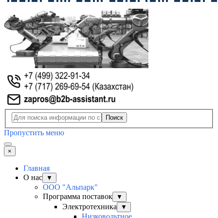
Поиск
Пропустить меню
×
Главная
О нас
▼
ООО "Альпарк"
Программа поставок
▼
Электротехника
▼
Низковольтное