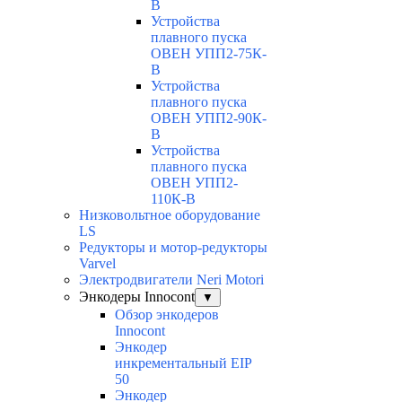
В
Устройства
плавного пуска
ОВЕН УПП2-75К-
В
Устройства
плавного пуска
ОВЕН УПП2-90К-
В
Устройства
плавного пуска
ОВЕН УПП2-
110К-В
Низковольтное оборудование
LS
Редукторы и мотор-редукторы
Varvel
Электродвигатели Neri Motori
Энкодеры Innocont
▼
Обзор энкодеров
Innocont
Энкодер
инкрементальный EIP
50
Энкодер