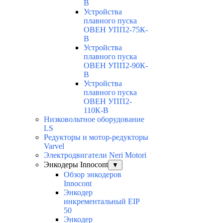
В
Устройства
плавного пуска
ОВЕН УПП2-75К-
В
Устройства
плавного пуска
ОВЕН УПП2-90К-
В
Устройства
плавного пуска
ОВЕН УПП2-
110К-В
Низковольтное оборудование
LS
Редукторы и мотор-редукторы
Varvel
Электродвигатели Neri Motori
Энкодеры Innocont
▼
Обзор энкодеров
Innocont
Энкодер
инкрементальный EIP
50
Энкодер