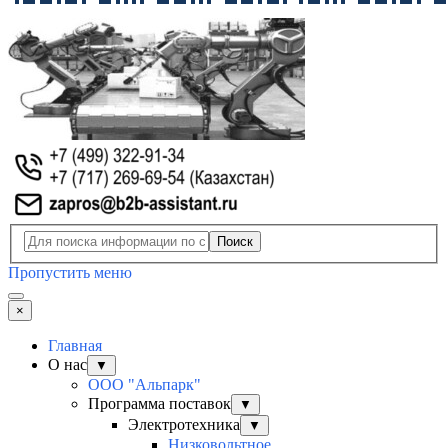
Поиск
Пропустить меню
×
Главная
О нас
▼
ООО "Альпарк"
Программа поставок
▼
Электротехника
▼
Низковольтное