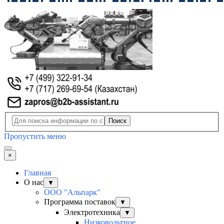
Поиск
Пропустить меню
×
Главная
О нас
▼
ООО "Альпарк"
Программа поставок
▼
Электротехника
▼
Низковольтное