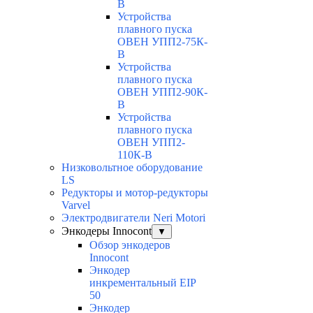
В
Устройства
плавного пуска
ОВЕН УПП2-75К-
В
Устройства
плавного пуска
ОВЕН УПП2-90К-
В
Устройства
плавного пуска
ОВЕН УПП2-
110К-В
Низковольтное оборудование
LS
Редукторы и мотор-редукторы
Varvel
Электродвигатели Neri Motori
Энкодеры Innocont
▼
Обзор энкодеров
Innocont
Энкодер
инкрементальный EIP
50
Энкодер