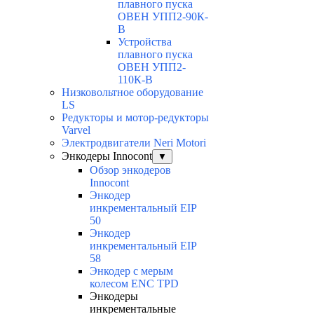
плавного пуска
ОВЕН УПП2-90К-
В
Устройства
плавного пуска
ОВЕН УПП2-
110К-В
Низковольтное оборудование
LS
Редукторы и мотор-редукторы
Varvel
Электродвигатели Neri Motori
Энкодеры Innocont
▼
Обзор энкодеров
Innocont
Энкодер
инкрементальный EIP
50
Энкодер
инкрементальный EIP
58
Энкодер с мерым
колесом ENC TPD
Энкодеры
инкрементальные