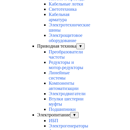
Кабельные лотки
Светотехника
Кабельная
арматура
Электротехнические
шины
Электрощитовое
оборудование
Приводная техника
▼
Преобразователи
частоты
Редукторы и
мотор-редукторы
Линейные
системы
Компоненты
автоматизации
Электродвигатели
Втулки шестерни
муфты
Подшипники
Электропитание
▼
ИБП
Электрогенераторы