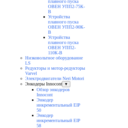
плавного пуска
ОВЕН УПП2-75К-
В
Устройства
плавного пуска
ОВЕН УПП2-90К-
В
Устройства
плавного пуска
ОВЕН УПП2-
110К-В
Низковольтное оборудование
LS
Редукторы и мотор-редукторы
Varvel
Электродвигатели Neri Motori
Энкодеры Innocont
▼
Обзор энкодеров
Innocont
Энкодер
инкрементальный EIP
50
Энкодер
инкрементальный EIP
58